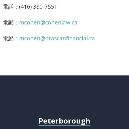
電話：(416) 380-7551
電郵：
mcohen@cohenlaw.ca
電郵：
mcohen@brascanfinancial.ca
Peterborough