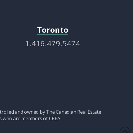
Toronto
1.416.479.5474
olled and owned by The Canadian Real Estate
nals who are members of CREA.