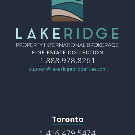
1.888.978.8261
support@lakeridgeproperties.com
Toronto
1.416.479.5474